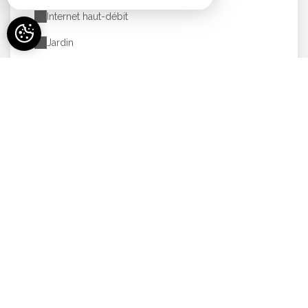
Internet haut-débit
Jardin
Jardin commun
Jeux pour enfants
Lecteur de DVD
Lit bébé (sur demande)
Micro-ondes
Parking
Parking gratuit
Plain-Pied
Produits d'accueil
Randonnée