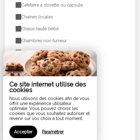
Cafetière à dosette ou capsule
Chaînes locales
Chaise haute bébé
Chambres non fumeur
Chauffage électrique
Coin salon
Congélateur
Ce site internet utilise des
Cuisine - coin cuisine
cookies
Nous utilisons des cookies afin de vous
Entrée indépendante
offrir une expérience utilisateur
optimale. Vous pouvez choisir les
Grille-pain
cookies que vous souhaitez autoriser et
revenir sur vos choix à tout moment.
Hotte aspirante
Accepter
Paramétrer
Informations touristiques