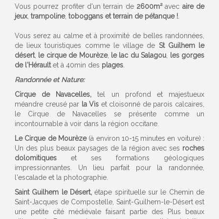
Vous pourrez profiter d'un terrain de
2600m²
avec
aire de
jeux
,
trampoline
,
toboggans et terrain de pétanque !
.
Vous serez au calme et à proximité de belles randonnées,
de lieux touristiques comme le village de
St Guilhem le
désert
,
le cirque de Mourèze
,
le lac du Salagou
,
les gorges
de l'Hérault
et à 40min des
plages
.
Randonnée et Nature:
Cirque de Navacelles,
tel un profond et majestueux
méandre creusé par
la Vis
et cloisonné de parois calcaires,
le Cirque de Navacelles se présente comme un
incontournable à voir dans la région occitane.
Le Cirque de Mourèze
(à environ 10-15 minutes en voiture) :
Un des plus beaux paysages de la région avec ses
roches
dolomitiques
et ses formations géologiques
impressionnantes. Un lieu parfait pour la randonnée,
l'escalade et la photographie.
Saint Guilhem le Désert,
étape spirituelle sur le Chemin de
Saint-Jacques de Compostelle, Saint-Guilhem-le-Désert est
une petite cité médiévale faisant partie des Plus beaux