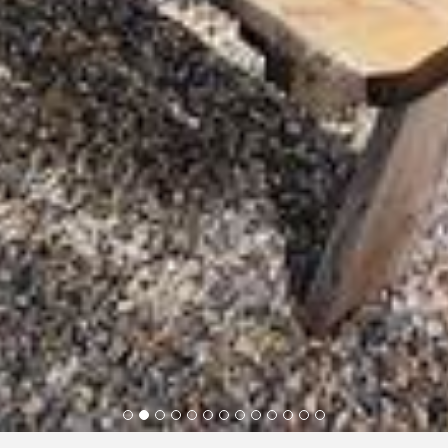
1
2
3
4
5
6
7
8
9
10
11
12
13