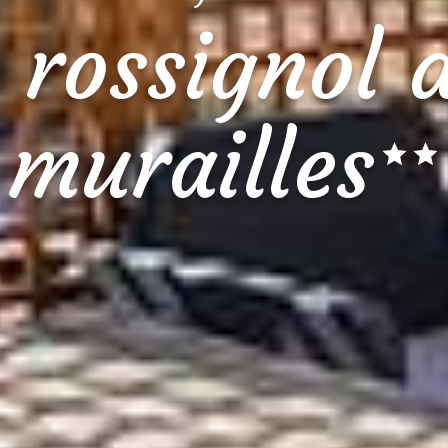
 rossignol 
murailles