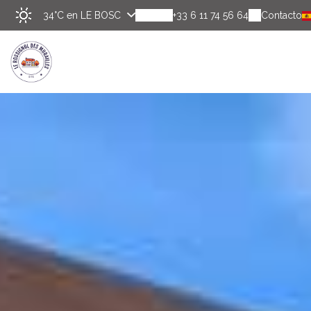
34°C
en LE BOSC
+33 6 11 74 56 64
Contacto
Descu